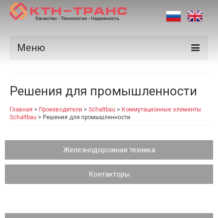
Меню
Продукция
Решения для промышленности
Производители
Главная
>
Производители
>
Schaltbau
>
Коммутационные элементы
Рынки
Schaltbau
>
Решения для промышленности
Сертификаты
Железнодорожная техника
Новости
Контакты
Контакторы