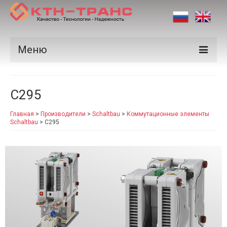
Меню
Продукция
C295
Производители
Главная
>
Производители
>
Schaltbau
>
Коммутационные элементы
Рынки
Schaltbau
>
C295
Сертификаты
Новости
Контакты