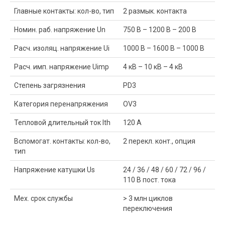
Главные контакты: кол-во, тип
2 размык. контакта
Номин. раб. напряжение Un
750 В – 1200 В – 200 В
Расч. изоляц. напряжение Ui
1000 В – 1600 В – 1000 В
Расч. имп. напряжение Uimp
4 кВ – 10 кВ – 4 кВ
Степень загрязнения
PD3
Категория перенапряжения
OV3
Тепловой длительный ток Ith
120 A
Вспомогат. контакты: кол-во,
2 перекл. конт., опция
тип
Напряжение катушки Us
24 / 36 / 48 / 60 / 72 / 96 /
110 В пост. тока
Мех. срок службы
> 3 млн циклов
переключения