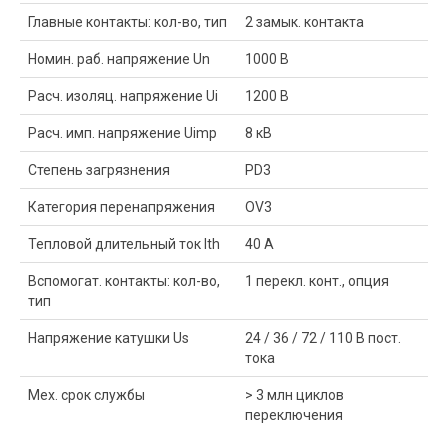
Главные контакты: кол-во, тип
2 замык. контакта
Номин. раб. напряжение Un
1000 В
Расч. изоляц. напряжение Ui
1200 В
Расч. имп. напряжение Uimp
8 кВ
Степень загрязнения
PD3
Категория перенапряжения
OV3
Тепловой длительный ток Ith
40 A
Вспомогат. контакты: кол-во,
1 перекл. конт., опция
тип
Напряжение катушки Us
24 / 36 / 72 / 110 В пост.
тока
Мех. срок службы
> 3 млн циклов
переключения