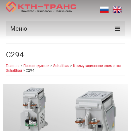
Меню
Продукция
C294
Производители
Главная
>
Производители
>
Schaltbau
>
Коммутационные элементы
Рынки
Schaltbau
>
C294
Сертификаты
Новости
Контакты