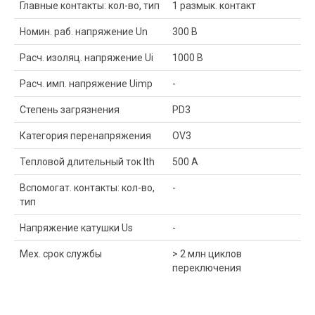
Главные контакты: кол-во, тип
1 размык. контакт
Номин. раб. напряжение Un
300 В
Расч. изоляц. напряжение Ui
1000 В
Расч. имп. напряжение Uimp
-
Степень загрязнения
PD3
Категория перенапряжения
OV3
Тепловой длительный ток Ith
500 A
Вспомогат. контакты: кол-во,
-
тип
Напряжение катушки Us
-
Мех. срок службы
> 2 млн циклов
переключения