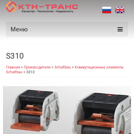
Меню
Продукция
S310
Производители
Главная
>
Производители
>
Schaltbau
>
Коммутационные элементы
Рынки
Schaltbau
>
S310
Сертификаты
Новости
Контакты