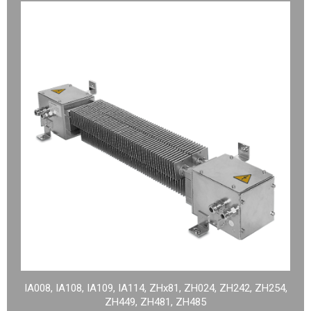
IA008, IA108, IA109, IA114, ZHx81, ZH024, ZH242, ZH254,
ZH449, ZH481, ZH485