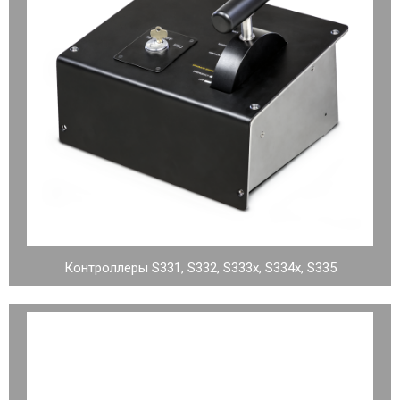
Контроллеры S331, S332, S333x, S334x, S335