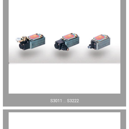
S3011 … S3222