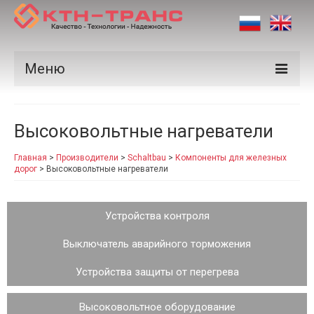
Меню
Продукция
Высоковольтные нагреватели
Производители
Главная
>
Производители
>
Schaltbau
>
Компоненты для железных
Рынки
дорог
>
Высоковольтные нагреватели
Сертификаты
Устройства контроля
Новости
Выключатель аварийного торможения
Контакты
Устройства защиты от перегрева
Высоковольтное оборудование