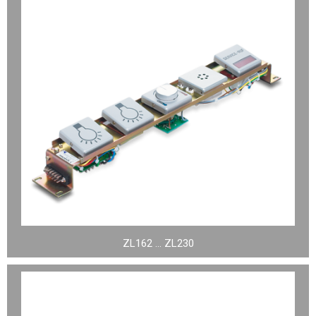
ZL162 … ZL230