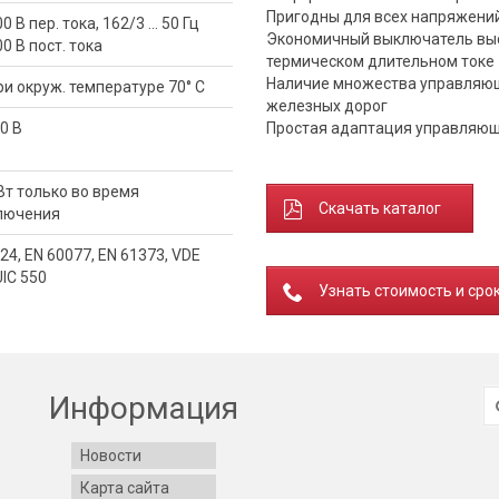
Пригодны для всех напряжений
00 В пер. тока, 162/3 … 50 Гц
Экономичный выключатель выс
00 В пост. тока
термическом длительном токе
Наличие множества управляющ
ри окруж. температуре 70° C
железных дорог
10 В
Простая адаптация управляющ
 Вт только во время
Скачать каталог
лючения
24, EN 60077, EN 61373, VDE
UIC 550
Узнать стоимость и сро
И
Информация
Новости
Карта сайта