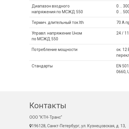
Диапазон входного
0 … 30
напряжения по МСЖД 550
0 … 50
Термич. длительный ток Ith
70 A п
Управл. напряжение Uном
24 / 1
по МСЖД 550
Потребление мощности
ок. 12
перек
Стандарты
EN 501
0660, 
Контакты
ООО "КТН-Транс"
196128, Санкт-Петербург, ул. Кузнецовская, д. 13,