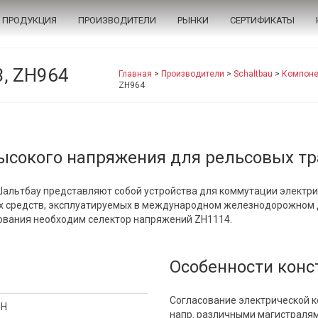
ПРОДУКЦИЯ
ПРОИЗВОДИТЕЛИ
РЫНКИ
СЕРТИФИКАТЫ
3, ZH964
Главная
>
Производители
>
Schaltbau
>
Компоне
ZH964
ысокого напряжения для рельсовых тр
альтбау представляют собой устройства для коммутации электрич
ых средств, эксплуатируемых в международном железнодорожном
ования необходим селектор напряжений ZH1114.
Особенности конс
Согласование электрической к
 H
напр. различными магистраля