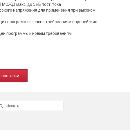
 МСЖД макс. до 5 кВ пост. тока
окого напряжения для применения при высоком
их программ согласно требованиям европейских
ей программы к новым требованиям
к поставки
скать: