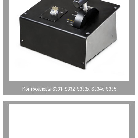
Контроллеры S331, S332, S333x, S334x, S335