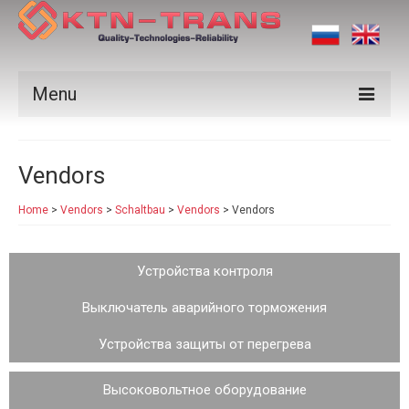
Menu
Products
Vendors
Vendors
Home
>
Vendors
>
Schaltbau
>
Vendors
>
Vendors
Applications
Certificates
Устройства контроля
News
Выключатель аварийного торможения
Contact us
Устройства защиты от перегрева
Высоковольтное оборудование