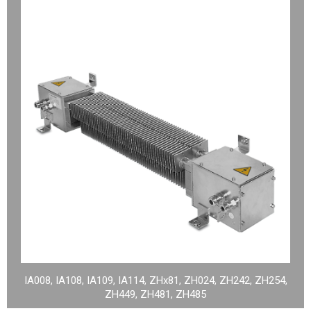
IA008, IA108, IA109, IA114, ZHx81, ZH024, ZH242, ZH254,
ZH449, ZH481, ZH485