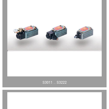
S3011 … S3222