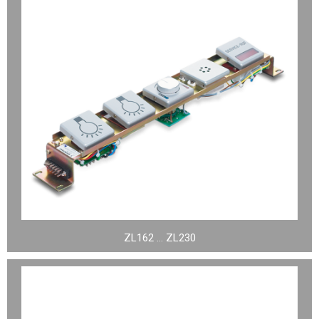
ZL162 … ZL230