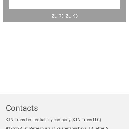
ZL173, ZL193
Contacts
KTN-Trans Limited liability company (KTN-Trans LLC)
196128, St. Petersburg, st. Kuznetsovskaya, 13, letter A,