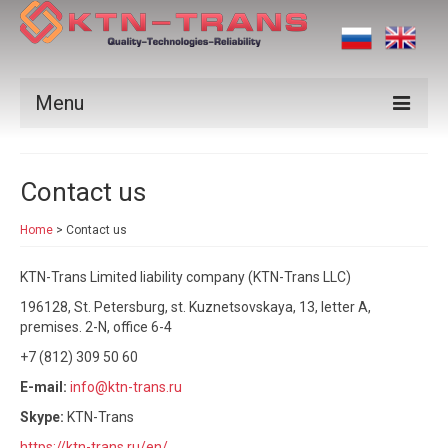
Menu
Products
Contact us
Vendors
Home
>
Contact us
Applications
KTN-Trans Limited liability company (KTN-Trans LLC)
Certificates
196128, St. Petersburg, st. Kuznetsovskaya, 13, letter A,
News
premises. 2-N, office 6-4
+7 (812) 309 50 60
Contact us
E-mail:
info@ktn-trans.ru
Skype:
KTN-Trans
https://ktn-trans.ru/en/