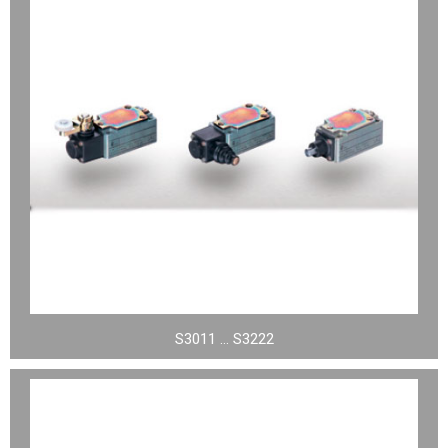
S3011 … S3222