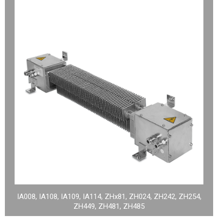
IA008, IA108, IA109, IA114, ZHx81, ZH024, ZH242, ZH254,
ZH449, ZH481, ZH485