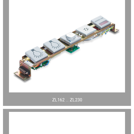
ZL162 … ZL230