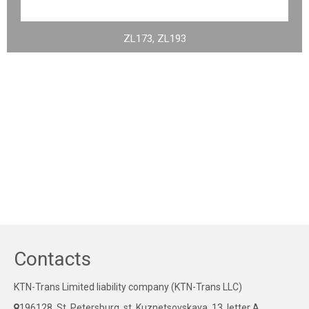
ZL173, ZL193
Contacts
KTN-Trans Limited liability company (KTN-Trans LLC)
196128, St. Petersburg, st. Kuznetsovskaya, 13, letter A,