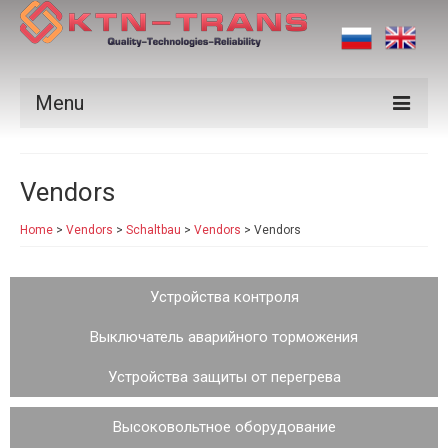
Menu
Products
Vendors
Vendors
Home
>
Vendors
>
Schaltbau
>
Vendors
>
Vendors
Applications
Certificates
Устройства контроля
News
Выключатель аварийного торможения
Contact us
Устройства защиты от перегрева
Высоковольтное оборудование