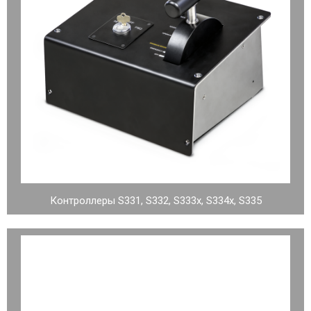
Контроллеры S331, S332, S333x, S334x, S335