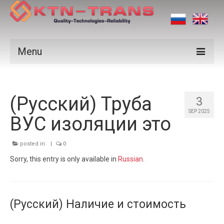
Menu
Products
(Русский) Труба
Vendors
3
SEP 2025
ВУС изоляции это
Applications
Certificates
posted in:
|
0
Sorry, this entry is only available in
Russian
.
News
Contact us
(Русский) Наличие и стоимость