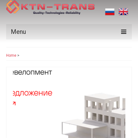
Menu
Products
Home
>
Vendors
Applications
Certificates
News
Contact us