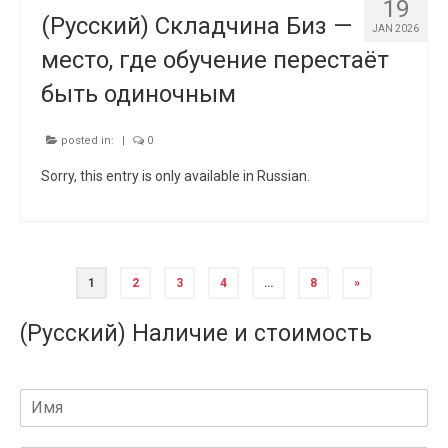
19
(Русский) Складчина Биз —
JAN 2026
место, где обучение перестаёт
быть одиночным
posted in:
|
0
Sorry, this entry is only available in Russian.
1
2
3
4
…
8
»
(Русский) Наличие и стоимость