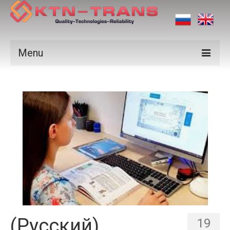
Menu
Products
Vendors
Applications
Certificates
News
Contact us
(Русский)
19