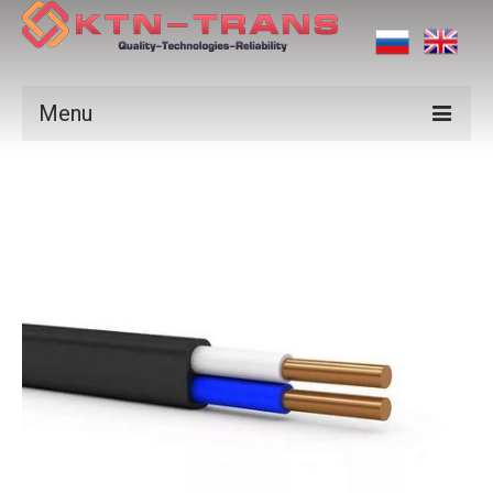
Menu
Products
Vendors
Applications
Certificates
News
Contact us