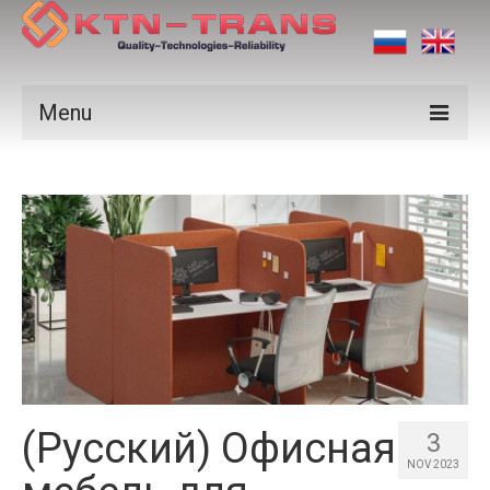
Menu
Products
Vendors
Applications
Certificates
News
Contact us
(Русский) Офисная
3
NOV 2023