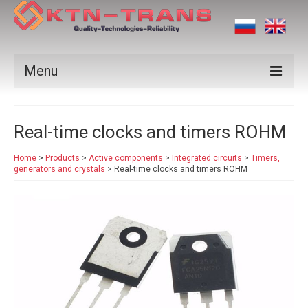
Menu
Products
Real-time clocks and timers ROHM
Vendors
Home
>
Products
>
Active components
>
Integrated circuits
>
Timers,
Applications
generators and crystals
>
Real-time clocks and timers ROHM
Certificates
News
Contact us