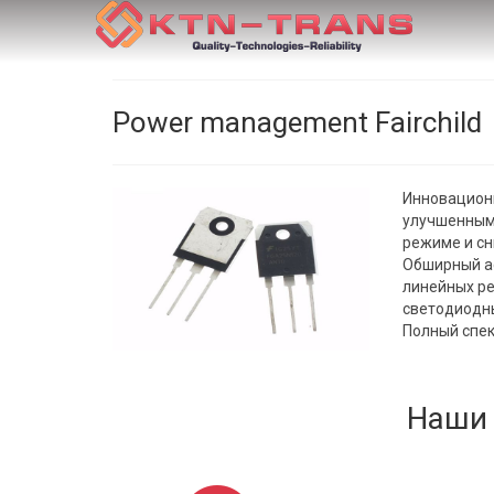
Power management Fairchild
Инновационн
улучшенным
режиме и с
Обширный ас
линейных ре
светодиодны
Полный спек
Наши 