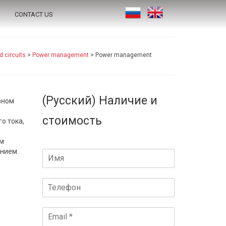
CONTACT US
d circuits
>
Power management
>
Power management
(Русский) Наличие и
вном
стоимость
о тока,
ом
ением.