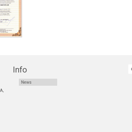
S
Info
fo
News
 A,