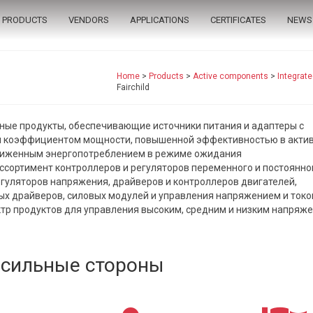
PRODUCTS
VENDORS
APPLICATIONS
CERTIFICATES
NEWS
Home
>
Products
>
Active components
>
Integrate
Fairchild
ые продукты, обеспечивающие источники питания и адаптеры с
 коэффициентом мощности, повышенной эффективностью в акти
ниженным энергопотреблением в режиме ожидания
сортимент контроллеров и регуляторов переменного и постоянног
гуляторов напряжения, драйверов и контроллеров двигателей,
х драйверов, силовых модулей и управления напряжением и ток
тр продуктов для управления высоким, средним и низким напряж
сильные стороны