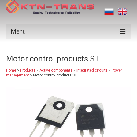
Menu
Products
Motor control products ST
Vendors
Home
>
Products
>
Active components
>
Integrated circuits
>
Power
Applications
management
>
Motor control products ST
Certificates
News
Contact us