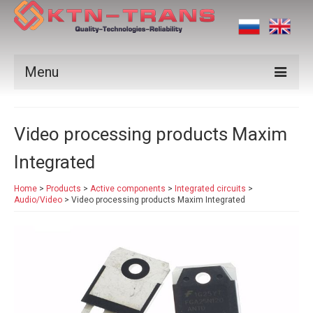
Menu
Products
Video processing products Maxim
Vendors
Integrated
Applications
Home
>
Products
>
Active components
>
Integrated circuits
>
Certificates
Audio/Video
>
Video processing products Maxim Integrated
News
Contact us