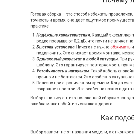
Почему л
Готовая сборка — это способ избежать проволочек,
точность и время, она даёт ощутимое преимуществ
практике:
Надёжные характеристики
. Каждый экземпляр п
редко превышают 0,2 дБ, что почти не влияет н
Быстрая установка
. Ничего не нужно
обжимать
и
подключить. Это снижает время монтажа, искл
Одинаковый результат в любой ситуации
. При р
шаблону. Это гарантирует повторяемость при м
Устойчивость к нагрузкам
. Такой кабель споко
прочно и не болтаются. Это особенно актуально
Полезно при ограниченном времени. Когда счёт 
сокращает простои. Это особенно важно в дата-
Выбор в пользу оптико-волоконной сборки с завода 
ошибка может обойтись слишком дорого.
Как подоб
Выбор зависит не от названия модели, а от конкре