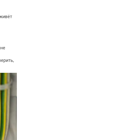
еживёт
 не
верить,