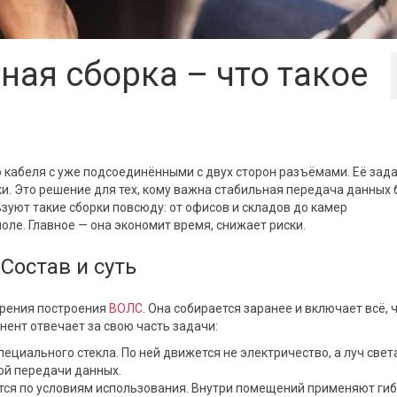
ная сборка – что такое
о кабеля с уже подсоединёнными с двух сторон разъёмами. Её зад
ки. Это решение для тех, кому важна стабильная передача данных 
ьзуют такие сборки повсюду: от офисов и складов до камер
ле. Главное — она экономит время, снижает риски.
Состав и суть
орения построения
ВОЛС
. Она собирается заранее и включает всё, 
ент отвечает за свою часть задачи:
специального стекла. По ней движется не электричество, а луч свет
ой передачи данных.
тся по условиям использования. Внутри помещений применяют ги