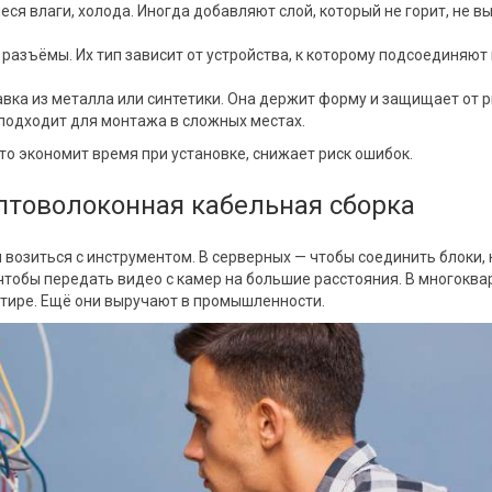
еся влаги, холода. Иногда добавляют слой, который не горит, не в
я разъёмы. Их тип зависит от устройства, к которому подсоединяют
авка из металла или синтетики. Она держит форму и защищает от 
 подходит для монтажа в сложных местах.
то экономит время при установке, снижает риск ошибок.
оптоволоконная кабельная сборка
я возиться с инструментом. В серверных — чтобы соединить блоки, 
 чтобы передать видео с камер на большие расстояния. В многокв
ртире. Ещё они выручают в промышленности.