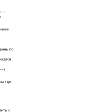
ажна
а
инении
браны по
ержатся
ение
ам, где
анты с