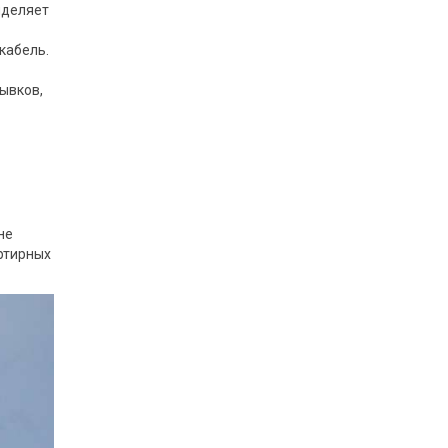
ыделяет
 кабель.
рывков,
не
артирных