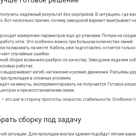
учше готовое решение
 получить надёжный результат без сюрпризов. В ситуациях, где в
о. Вот несколько причин, почему заводской вариант выигрывает н
роходит измерение параметров ещё до упаковки. Потери на соед
а работу сети. Это особенно важно при большом количестве линий.
ли полировать на месте. Кабель уже подготовлен, остаётся только
ючает случайные ошибки.
учной сборке возможен разброс по качеству. Заводские изделия со
ассовых работах.
йно выдерживает изгиб, натяжение и резкие движения. Разъёмы д
 при прокладке в сложных условиях.
идёт на минуты, экспериментировать не получается. Готовое реш
центрах и при восстановлении связи.
— это шаг в сторону простоты, скорости, стабильности. Особенно т
рать сборку под задачу
тной ситуации. Для прокладки внутри здания подойдут лёгкие вари