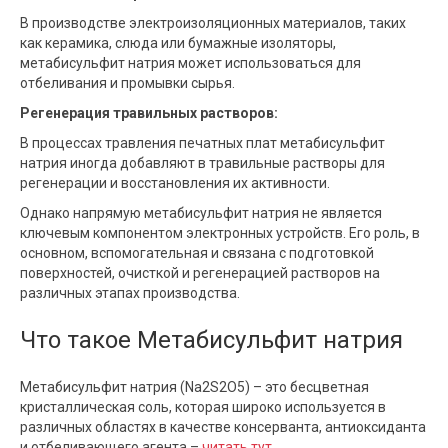
В производстве электроизоляционных материалов, таких
как керамика, слюда или бумажные изоляторы,
метабисульфит натрия может использоваться для
отбеливания и промывки сырья.
Регенерация травильных растворов:
В процессах травления печатных плат метабисульфит
натрия иногда добавляют в травильные растворы для
регенерации и восстановления их активности.
Однако напрямую метабисульфит натрия не является
ключевым компонентом электронных устройств. Его роль, в
основном, вспомогательная и связана с подготовкой
поверхностей, очисткой и регенерацией растворов на
различных этапах производства.
Что такое Метабисульфит натрия
Метабисульфит натрия (Na2S2O5) – это бесцветная
кристаллическая соль, которая широко используется в
различных областях в качестве консерванта, антиоксиданта
и отбеливающего агента –
читать тут.