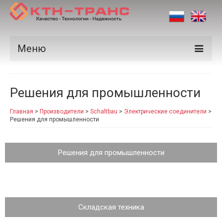
Меню
Продукция
Решения для промышленности
Производители
Главная
>
Производители
>
Schaltbau
>
Электрические соединители
>
Рынки
Решения для промышленности
Сертификаты
Решения для промышленности
Новости
Контакты
Складская техника