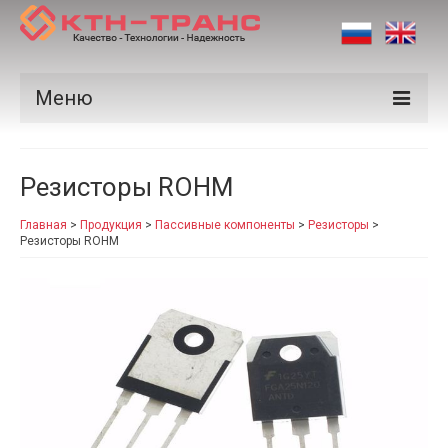
Меню
Продукция
Резисторы ROHM
Производители
Главная
>
Продукция
>
Пассивные компоненты
>
Резисторы
>
Рынки
Резисторы ROHM
Сертификаты
Новости
Контакты