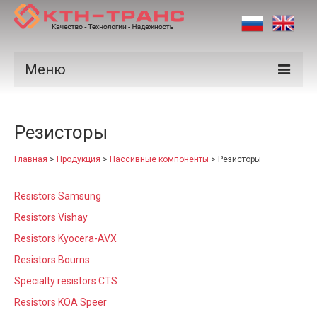
Меню
Продукция
Резисторы
Производители
Главная
>
Продукция
>
Пассивные компоненты
>
Резисторы
Рынки
Сертификаты
Resistors Samsung
Resistors Vishay
Новости
Resistors Kyocera-AVX
Контакты
Resistors Bourns
Specialty resistors CTS
Resistors KOA Speer