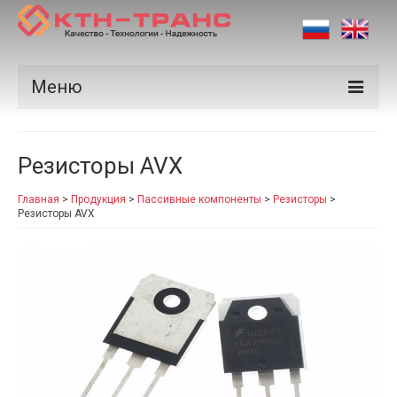
Меню
Продукция
Резисторы AVX
Производители
Главная
>
Продукция
>
Пассивные компоненты
>
Резисторы
>
Рынки
Резисторы AVX
Сертификаты
Новости
Контакты