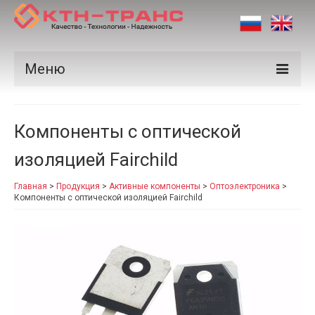
Меню
Продукция
Компоненты с оптической
Производители
изоляцией Fairchild
Рынки
Главная
>
Продукция
>
Активные компоненты
>
Оптоэлектроника
>
Сертификаты
Компоненты с оптической изоляцией Fairchild
Новости
Контакты