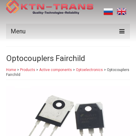
Menu
Products
Optocouplers Fairchild
Vendors
Home
>
Products
>
Active components
>
Optoelectronics
>
Optocouplers
Applications
Fairchild
Certificates
News
Contact us