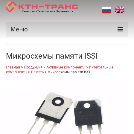
Меню
Продукция
Микросхемы памяти ISSI
Производители
Главная
>
Продукция
>
Активные компоненты
>
Интегральные
Рынки
компоненты
>
Память
>
Микросхемы памяти ISSI
Сертификаты
Новости
Контакты