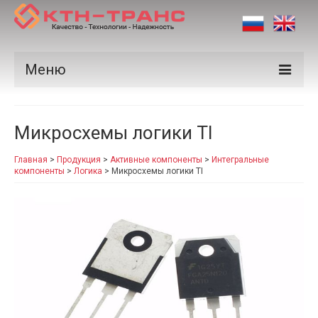
Меню
Продукция
Микросхемы логики TI
Производители
Главная
>
Продукция
>
Активные компоненты
>
Интегральные
Рынки
компоненты
>
Логика
>
Микросхемы логики TI
Сертификаты
Новости
Контакты