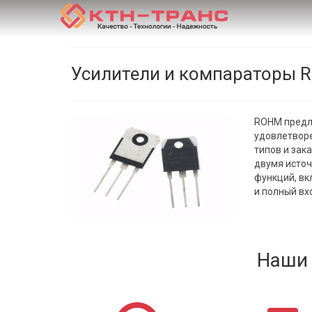
Усилители и компараторы
ROHM предл
удовлетворе
типов и зак
двумя исто
функций, вк
и полный вх
Наши 