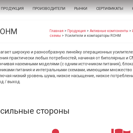
ПРОДУКЦИЯ
ПРОИЗВОДИТЕЛИ
РЫНКИ
СЕРТИФИКАТЫ
 ROHM
Главная
>
Продукция
>
Активные компоненты
>
схемы
>
Усилители и компараторы ROHM
агает широкую и разнообразную линейку операционных усилителе
ния практически любых потребностей, начиная от биполярных и 
анчивая наземными моделями (с одним источником питания), блок
чниками питания и интегральными схемами, имеющими множество
лючая низкий уровень шума, низкое насыщение, низкое потреблен
од / выход.
сильные стороны