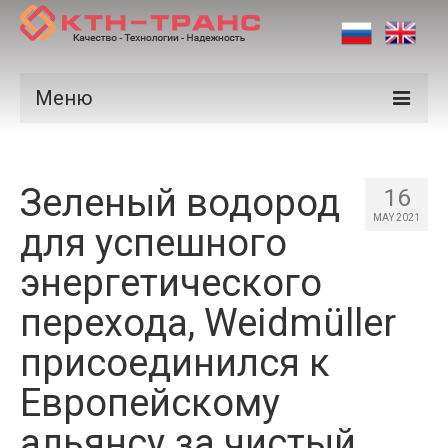
Меню
Продукция
Зеленый водород
Производители
16
MAY 2021
для успешного
Рынки
энергетического
Сертификаты
перехода, Weidmüller
Новости
присоединился к
Контакты
Европейскому
альянсу за чистый