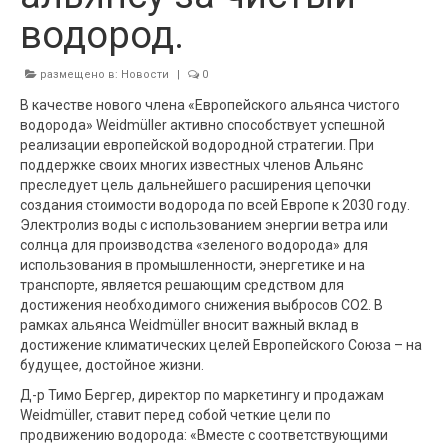
водород.
размещено в:
Новости
|
0
В качестве нового члена «Европейского альянса чистого
водорода» Weidmüller активно способствует успешной
реализации европейской водородной стратегии. При
поддержке своих многих известных членов Альянс
преследует цель дальнейшего расширения цепочки
создания стоимости водорода по всей Европе к 2030 году.
Электролиз воды с использованием энергии ветра или
солнца для производства «зеленого водорода» для
использования в промышленности, энергетике и на
транспорте, является решающим средством для
достижения необходимого снижения выбросов CO2. В
рамках альянса Weidmüller вносит важный вклад в
достижение климатических целей Европейского Союза – на
будущее, достойное жизни.
Д-р Тимо Бергер, директор по маркетингу и продажам
Weidmüller, ставит перед собой четкие цели по
продвижению водорода: «Вместе с соответствующими