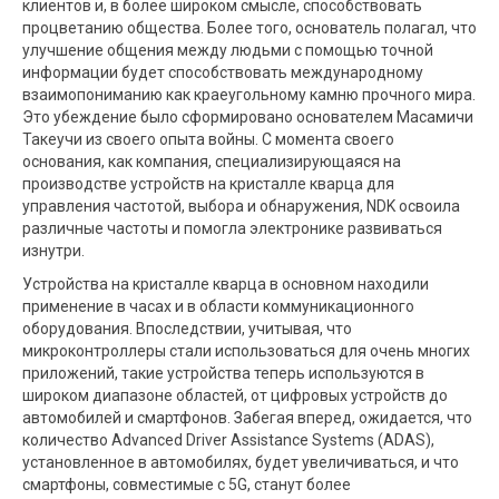
клиентов и, в более широком смысле, способствовать
процветанию общества. Более того, основатель полагал, что
улучшение общения между людьми с помощью точной
информации будет способствовать международному
взаимопониманию как краеугольному камню прочного мира.
Это убеждение было сформировано основателем Масамичи
Такеучи из своего опыта войны. С момента своего
основания, как компания, специализирующаяся на
производстве устройств на кристалле кварца для
управления частотой, выбора и обнаружения, NDK освоила
различные частоты и помогла электронике развиваться
изнутри.
Устройства на кристалле кварца в основном находили
применение в часах и в области коммуникационного
оборудования. Впоследствии, учитывая, что
микроконтроллеры стали использоваться для очень многих
приложений, такие устройства теперь используются в
широком диапазоне областей, от цифровых устройств до
автомобилей и смартфонов. Забегая вперед, ожидается, что
количество Advanced Driver Assistance Systems (ADAS),
установленное в автомобилях, будет увеличиваться, и что
смартфоны, совместимые с 5G, станут более