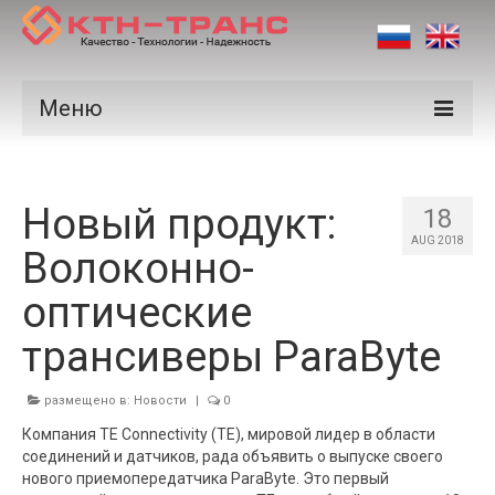
Меню
Продукция
Новый продукт:
Производители
18
AUG 2018
Волоконно-
Рынки
оптические
Сертификаты
трансиверы ParaByte
Новости
Контакты
размещено в:
Новости
|
0
Компания TE Connectivity (TE), мировой лидер в области
соединений и датчиков, рада объявить о выпуске своего
нового приемопередатчика ParaByte. Это первый