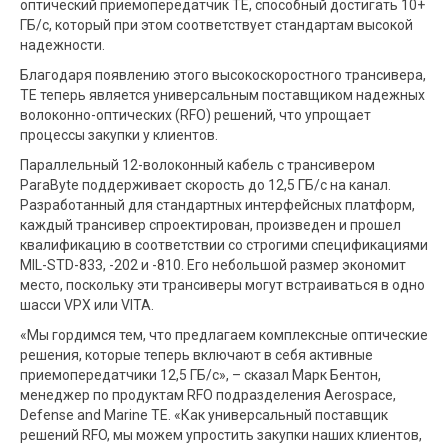
оптический приемопередатчик TE, способный достигать 10+
ГБ/с, который при этом соответствует стандартам высокой
надежности.
Благодаря появлению этого высокоскоростного трансивера,
TE теперь является универсальным поставщиком надежных
волоконно-оптических (RFO) решений, что упрощает
процессы закупки у клиентов.
Параллельный 12-волоконный кабель с трансивером
ParaByte поддерживает скорость до 12,5 ГБ/с на канал.
Разработанный для стандартных интерфейсных платформ,
каждый трансивер спроектирован, произведен и прошел
квалификацию в соответствии со строгими спецификациями
MIL-STD-833, -202 и -810. Его небольшой размер экономит
место, поскольку эти трансиверы могут встраиваться в одно
шасси VPX или VITA.
«Мы гордимся тем, что предлагаем комплексные оптические
решения, которые теперь включают в себя активные
приемопередатчики 12,5 ГБ/с», – сказал Марк Бентон,
менеджер по продуктам RFO подразделения Aerospace,
Defense and Marine TE. «Как универсальный поставщик
решений RFO, мы можем упростить закупки наших клиентов,