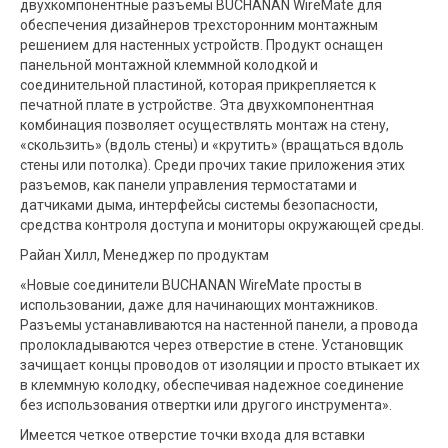
двухкомпонентные разъемы BUCHANAN WireMate для
обеспечения дизайнеров трехсторонним монтажным
решением для настенных устройств. Продукт оснащен
панельной монтажной клеммной колодкой и
соединительной пластиной, которая прикрепляется к
печатной плате в устройстве. Эта двухкомпонентная
комбинация позволяет осуществлять монтаж на стену,
«скользить» (вдоль стены) и «крутить» (вращаться вдоль
стены или потолка). Среди прочих такие приложения этих
разъемов, как панели управления термостатами и
датчиками дыма, интерфейсы системы безопасности,
средства контроля доступа и мониторы окружающей среды.
Райан Хилл, Менеджер по продуктам
«Новые соединители BUCHANAN WireMate просты в
использовании, даже для начинающих монтажников.
Разъемы устанавливаются на настенной панели, а провода
пролокладываются через отверстие в стене. Установщик
зачищает концы проводов от изоляции и просто втыкает их
в клеммную колодку, обеспечивая надежное соединение
без использования отвертки или другого инструмента».
Имеется четкое отверстие точки входа для вставки