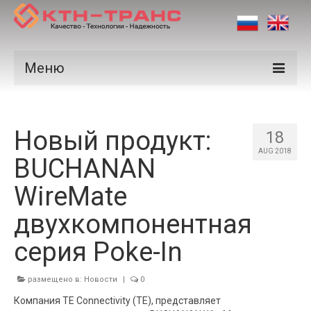
Меню
Продукция
Новый продукт:
Производители
18
AUG 2018
BUCHANAN
Рынки
WireMate
Сертификаты
двухкомпонентная
Новости
серия Poke-In
Контакты
размещено в:
Новости
|
0
Компания TE Connectivity (TE), представляет