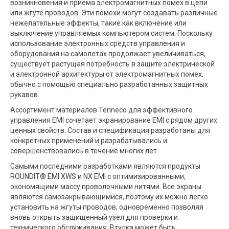
возникновения и приема электромагнитных помех в цепи
или жгуте проводов. Эти помехи могут создавать различные
нежелательные эффекты, такие как включение или
выключение управляемых компьютером систем. Поскольку
использование электронных средств управления и
оборудования на самолетах продолжает увеличиваться,
существует растущая потребность в защите электрической
и электронной архитектуры от электромагнитных помех,
обычно с помощью специально разработанных защитных
рукавов.
Ассортимент материалов Tenneco для эффективного
управления EMI сочетает экранирование EMI ​​с рядом других
ценных свойств. Состав и спецификация разработаны для
конкретных применений и разрабатывались и
совершенствовались в течение многих лет.
Самыми последними разработками являются продукты
ROUNDIT® EMI XWS и NX EMI с оптимизированными,
экономящими массу проволочными нитями. Все экраны
являются самозакрывающимися, поэтому их можно легко
установить на жгуты проводов, одновременно позволяя
вновь открыть защищенный узел для проверки и
технического обслуживания. Втулка может быть