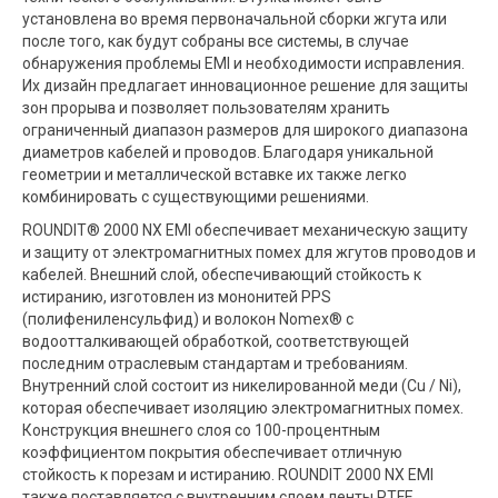
установлена ​​во время первоначальной сборки жгута или
после того, как будут собраны все системы, в случае
обнаружения проблемы EMI и необходимости исправления.
Их дизайн предлагает инновационное решение для защиты
зон прорыва и позволяет пользователям хранить
ограниченный диапазон размеров для широкого диапазона
диаметров кабелей и проводов. Благодаря уникальной
геометрии и металлической вставке их также легко
комбинировать с существующими решениями.
ROUNDIT® 2000 NX EMI обеспечивает механическую защиту
и защиту от электромагнитных помех для жгутов проводов и
кабелей. Внешний слой, обеспечивающий стойкость к
истиранию, изготовлен из мононитей PPS
(полифениленсульфид) и волокон Nomex® с
водоотталкивающей обработкой, соответствующей
последним отраслевым стандартам и требованиям.
Внутренний слой состоит из никелированной меди (Cu / Ni),
которая обеспечивает изоляцию электромагнитных помех.
Конструкция внешнего слоя со 100-процентным
коэффициентом покрытия обеспечивает отличную
стойкость к порезам и истиранию. ROUNDIT 2000 NX EMI
также поставляется с внутренним слоем ленты PTFE