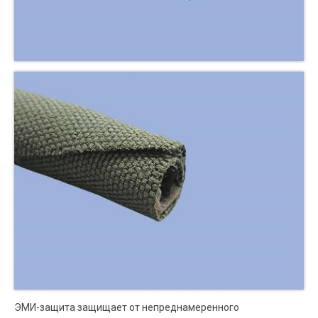
ЭМИ-защита защищает от непреднамеренного