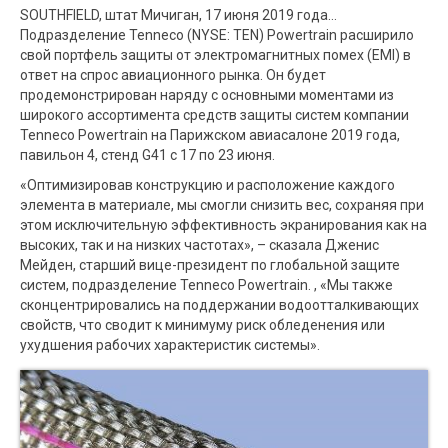
SOUTHFIELD, штат Мичиган, 17 июня 2019 года…
Подразделение Tenneco (NYSE: TEN) Powertrain расширило
свой портфель защиты от электромагнитных помех (EMI) в
ответ на спрос авиационного рынка. Он будет
продемонстрирован наряду с основными моментами из
широкого ассортимента средств защиты систем компании
Tenneco Powertrain на Парижском авиасалоне 2019 года,
павильон 4, стенд G41 с 17 по 23 июня.
«Оптимизировав конструкцию и расположение каждого
элемента в материале, мы смогли снизить вес, сохраняя при
этом исключительную эффективность экранирования как на
высоких, так и на низких частотах», – сказала Дженис
Мейден, старший вице-президент по глобальной защите
систем, подразделение Tenneco Powertrain. , «Мы также
сконцентрировались на поддержании водоотталкивающих
свойств, что сводит к минимуму риск обледенения или
ухудшения рабочих характеристик системы».