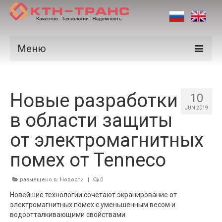
Меню
Продукция
Новые разработки
Производители
10
JUN 2019
в области защиты
Рынки
от электромагнитных
Сертификаты
помех от Tenneco
Новости
Контакты
размещено в:
Новости
|
0
Новейшие технологии сочетают экранирование от
электромагнитных помех с уменьшенным весом и
водоотталкивающими свойствами.