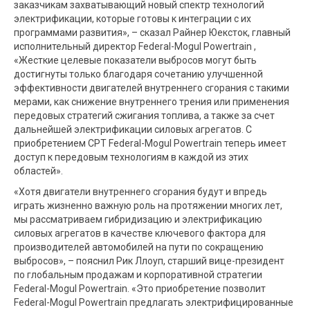
заказчикам захватывающий новый спектр технологий
электрификации, которые готовы к интеграции с их
программами развития», – сказал Райнер Юексток, главный
исполнительный директор Federal-Mogul Powertrain ,
«Жесткие целевые показатели выбросов могут быть
достигнуты только благодаря сочетанию улучшенной
эффективности двигателей внутреннего сгорания с такими
мерами, как снижение внутреннего трения или применения
передовых стратегий сжигания топлива, а также за счет
дальнейшей электрификации силовых агрегатов. С
приобретением CPT Federal-Mogul Powertrain теперь имеет
доступ к передовым технологиям в каждой из этих
областей».
«Хотя двигатели внутреннего сгорания будут и впредь
играть жизненно важную роль на протяжении многих лет,
мы рассматриваем гибридизацию и электрификацию
силовых агрегатов в качестве ключевого фактора для
производителей автомобилей на пути по сокращению
выбросов», – пояснил Рик Ллоуп, старший вице-президент
по глобальным продажам и корпоративной стратегии
Federal-Mogul Powertrain. «Это приобретение позволит
Federal-Mogul Powertrain предлагать электрифицированные