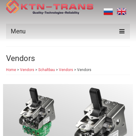
Menu
Products
Vendors
Vendors
Home
>
Vendors
>
Schaltbau
>
Vendors
>
Vendors
Applications
Certificates
News
Contact us