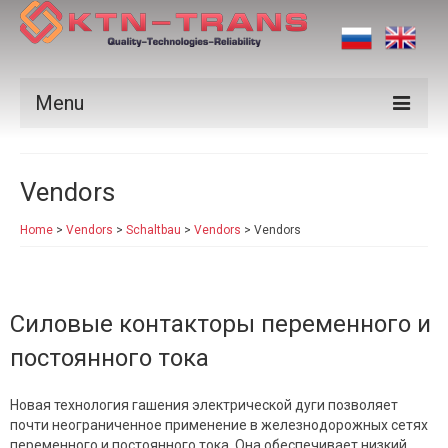
Menu
Products
Vendors
Vendors
Home
>
Vendors
>
Schaltbau
>
Vendors
>
Vendors
Applications
Certificates
Силовые контакторы переменного и
News
постоянного тока
Contact us
Новая технология гашения электрической дуги позволяет
почти неограниченное применение в железнодорожных сетях
переменного и постоянного тока. Она обеспечивает низкий