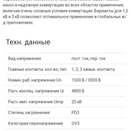
износ и надежную коммутацию во всех областях применения,
включая очень сложные условия коммутации. Варианты для 1,5
кВ и 3 кВ позволяют оптимальное применение в глобальных ж/
д приложениях.
Техн. данные
Вид напряжения
пост. ток, пер. ток
Главные контакты: кол-во, тип
1, 2, 3 замык. контакта
Номин. раб. напряжение Un
1500 В / 3000 В
Расч. изоляц. напряжение Ui
4800 В
Расч. имп. напряжение Uimp
25 кВ
Степень загрязнения
PD3
Категория перенапряжения
OV3