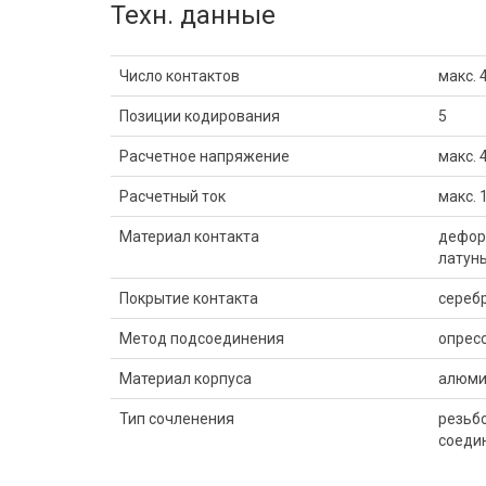
Техн. данные
Число контактов
макс. 
Позиции кодирования
5
Расчетное напряжение
макс. 
Расчетный ток
макс. 
Материал контакта
дефор
латун
Покрытие контакта
сереб
Метод подсоединения
опресс
Материал корпуса
алюми
Тип сочленения
резьб
соеди