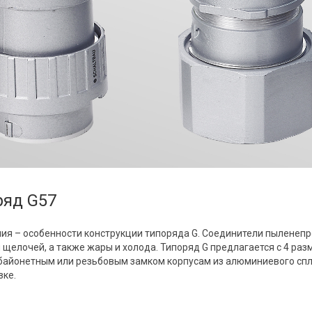
ряд G57
ия – особенности конструкции типоряда G. Соединители пыленепр
щелочей, а также жары и холода. Типоряд G предлагается с 4 разм
айонетным или резьбовым замком корпусам из алюминиевого спл
зке.