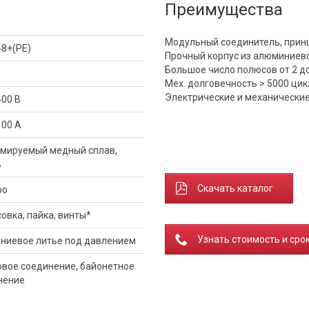
Преимущества
Модульный соединитель, прин
48+(PE)
Прочный корпус из алюминиев
Большое число полюсов от 2 до
Мех. долговечность > 5000 ци
Электрические и механические
400 В
100 A
мируемый медный сплав,
ь
Скачать каталог
ро
овка, пайка, винты*
Узнать стоимость и сро
ниевое литье под давлением
овое соединение, байонетное
нение