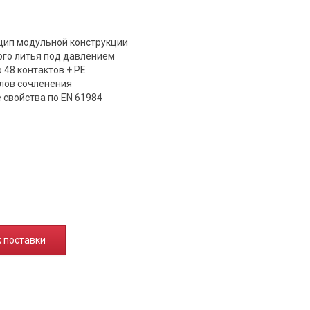
цип модульной конструкции
ого литья под давлением
 48 контактов + PE
клов сочленения
 свойства по EN 61984
к поставки