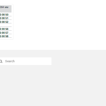
earch
r: