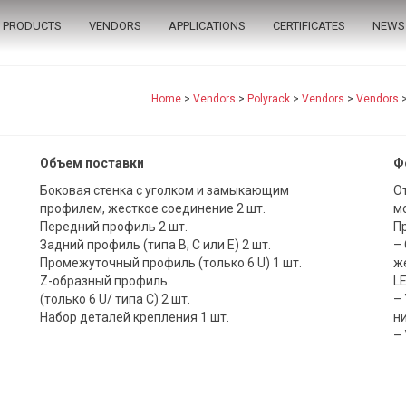
PRODUCTS
VENDORS
APPLICATIONS
CERTIFICATES
NEWS
Home
>
Vendors
>
Polyrack
>
Vendors
>
Vendors
Объем поставки
Ф
Боковая стенка с уголком и замыкающим
О
профилем, жесткое соединение 2 шт.
м
Передний профиль 2 шт.
П
Задний профиль (типа B, C или E) 2 шт.
–
Промежуточный профиль (только 6 U) 1 шт.
ж
Z-образный профиль
L
(только 6 U/ типа C) 2 шт.
–
Набор деталей крепления 1 шт.
н
– 