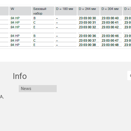
S
Info
fo
News
 A,