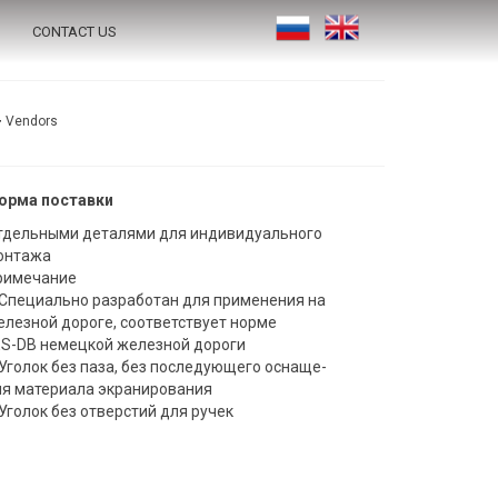
CONTACT US
>
Vendors
орма поставки
тдельными деталями для индивидуального
онтажа
римечание
 Специально разработан для применения на
елезной дороге, соответствует норме
ES-DB немецкой железной дороги
 Уголок без паза, без последующего оснаще-
ия материала экранирования
Уголок без отверстий для ручек