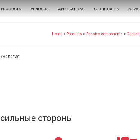
PRODUCTS
VENDORS
APPLICATIONS
CERTIFICATES
NEWS
Home
>
Products
>
Passive components
>
Capacit
ехнология
сильные стороны