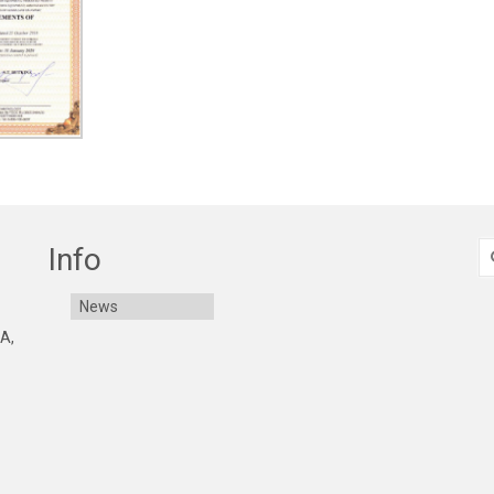
S
Info
fo
News
 A,