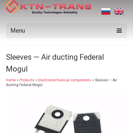
Menu
Products
Sleeves — Air ducting Federal
Vendors
Mogul
Applications
Home
>
Products
>
Electromechanical components
>
Sleeves — Air
Certificates
ducting Federal Mogul
News
Contact us