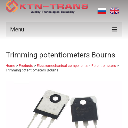
Menu
Products
Trimming potentiometers Bourns
Vendors
Home
>
Products
>
Electromechanical components
>
Potentiometers
>
Applications
Trimming potentiometers Bourns
Certificates
News
Contact us