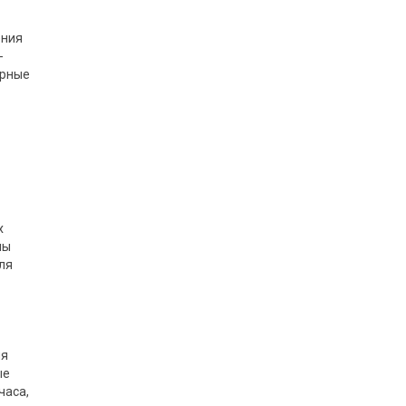
ения
-
орные
х
лы
ля
ия
ые
часа,