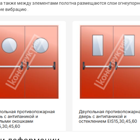
 а также между элементами полотна размещаются слои огнеупорн
ие вибрацию .