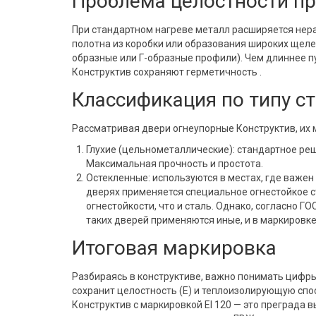
Проблема целостности п
При стандартном нагреве металл расширяется нер
полотна из коробки или образования широких щеле
образные или Г-образные профили). Чем длиннее пу
Конструктив сохраняют герметичность .
Классификация по типу с
Рассматривая двери огнеупорные Конструктив, их 
Глухие (цельнометаллические): стандартное ре
Максимальная прочность и простота.
Остекленные: используются в местах, где важен
дверях применяется специальное огнестойкое с
огнестойкости, что и сталь. Однако, согласно 
таких дверей применяются иные, и в маркировке
Итоговая маркировка
Разбираясь в конструктиве, важно понимать цифры 
сохранит целостность (E) и теплоизолирующую спос
Конструктив с маркировкой EI 120 — это преграда 