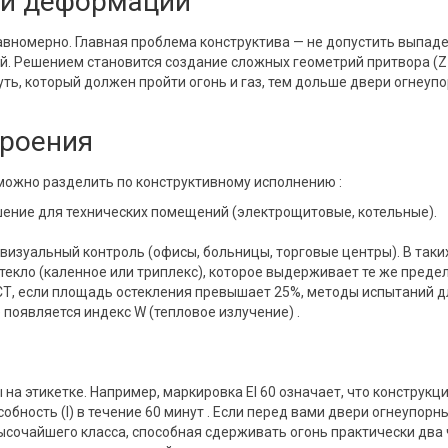
ри деформации
авномерно. Главная проблема конструктива — не допустить выпад
й. Решением становится создание сложных геометрий притвора (Z
ть, который должен пройти огонь и газ, тем дольше двери огнеуп
троения
можно разделить по конструктивному исполнению :
шение для технических помещений (электрощитовые, котельные).
 визуальный контроль (офисы, больницы, торговые центры). В таки
текло (каленное или триплекс), которое выдерживает те же преде
ГОСТ, если площадь остекления превышает 25%, методы испытаний д
 появляется индекс W (тепловое излучение) .
на этикетке. Например, маркировка EI 60 означает, что конструкц
обность (I) в течение 60 минут . Если перед вами двери огнеупорн
высочайшего класса, способная сдерживать огонь практически два 