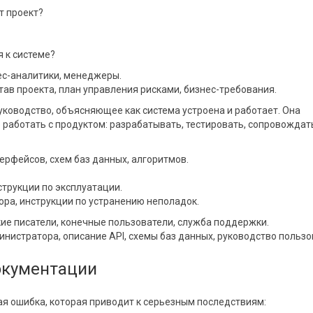
т проект?
 к системе?
нес-аналитики, менеджеры.
тав проекта, план управления рисками, бизнес-требования.
уководство, объясняющее как система устроена и работает. Она
 работать с продуктом: разрабатывать, тестировать, сопровождат
ерфейсов, схем баз данных, алгоритмов.
струкции по эксплуатации.
ра, инструкции по устранению неполадок.
кие писатели, конечные пользователи, служба поддержки.
нистратора, описание API, схемы баз данных, руководство пользо
окументации
 ошибка, которая приводит к серьезным последствиям: