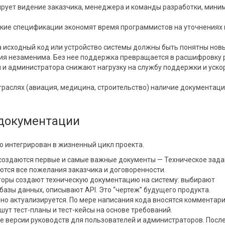
рует видение заказчика, менеджера и команды разработки, мини
ские спецификации экономят время программистов на уточнениях 
 исходный код или устройство системы должны быть понятны нов
ия незаменима. Без нее поддержка превращается в расшифровку 
 и администратора снижают нагрузку на службу поддержки и уск
траслях (авиация, медицина, строительство) наличие документац
документации
о интегрирован в жизненный цикл проекта.
 создаются первые и самые важные документы — Техническое зада
ются все пожелания заказчика и договоренности.
кторы создают техническую документацию на систему: выбирают
базы данных, описывают API. Это “чертеж” будущего продукта.
но актуализируется. По мере написания кода вносятся комментари
ут тест-планы и тест-кейсы на основе требований.
 версии руководств для пользователей и администраторов. Посл