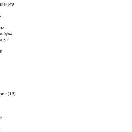
мизируя
и
ым
ребуса.
оряют
ии
ние (ТЗ)
и,
е