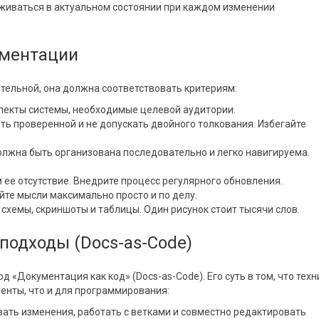
живаться в актуальном состоянии при каждом изменении
ументации
тельной, она должна соответствовать критериям:
пекты системы, необходимые целевой аудитории.
ь проверенной и не допускать двойного толкования. Избегайте
олжна быть организована последовательно и легко навигируема.
 ее отсутствие. Внедрите процесс регулярного обновления.
айте мысли максимально просто и по делу.
схемы, скриншоты и таблицы. Один рисунок стоит тысячи слов.
подходы (Docs-as-Code)
 «Документация как код» (Docs-as-Code). Его суть в том, что тех
менты, что и для программирования:
вать изменения, работать с ветками и совместно редактировать