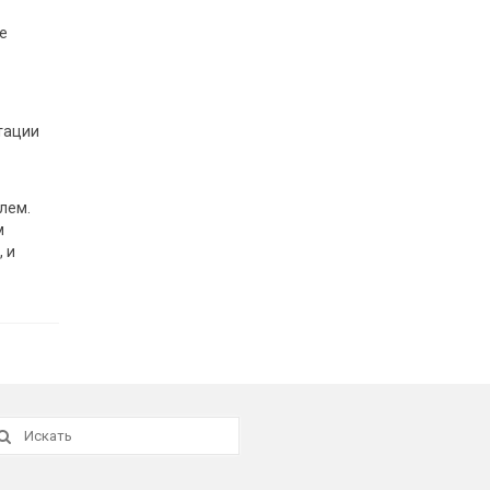
е
тации
лем.
м
 и
скать: