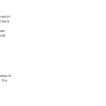
ь
 могут
ство в
ким
еной
оверьте
. Это