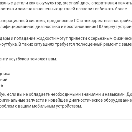
ажные детали как аккумулятор, жесткий диск, оперативная памят
ностика и замена изношенных деталей позволит избежать более
операционной системы, вредоносное ПО и некорректные настройки
алифицированная диагностика и восстановление ПО вернут устрой
дары и попадание жидкости могут привести к серьезным физичес
оутбука. В таких ситуациях требуется полноценный ремонт с зам
нту ноутбуков поможет вам:
у
щника
ений
ве
бук, если вы не обладаете необходимыми знаниями и навыками. Д
оригинальные запчасти и новейшее диагностическое оборудование
проблем с вашим мобильным устройством.