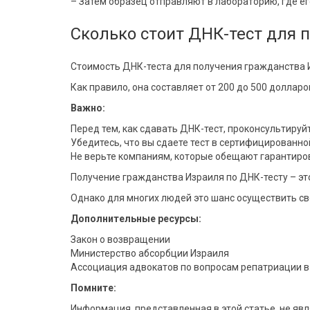
– Затем образец отправляют в лабораторию, где е
Сколько стоит ДНК-тест для 
Стоимость ДНК-теста для получения гражданства 
Как правило, она составляет от 200 до 500 доллар
Важно:
Перед тем, как сдавать ДНК-тест, проконсультиру
Убедитесь, что вы сдаете тест в сертифицированно
Не верьте компаниям, которые обещают гарантиро
Получение гражданства Израиля по ДНК-тесту – эт
Однако для многих людей это шанс осуществить св
Дополнительные ресурсы:
Закон о возвращении
Министерство абсорбции Израиля
Ассоциация адвокатов по вопросам репатриации в
Помните:
Информация, представленная в этой статье, не яв