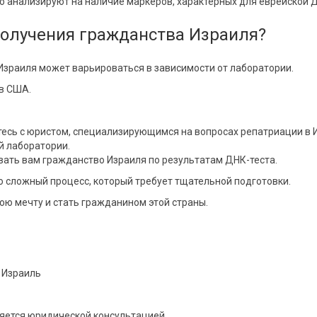
го анализируют на наличие маркеров, характерных для еврейской 
получения гражданства Израиля?
Израиля может варьироваться в зависимости от лаборатории.
ов США.
йтесь с юристом, специализирующимся на вопросах репатриации в 
й лаборатории.
вать вам гражданство Израиля по результатам ДНК-теста.
о сложный процесс, который требует тщательной подготовки.
ою мечту и стать гражданином этой страны.
 Израиль
ляется юридической консультацией.