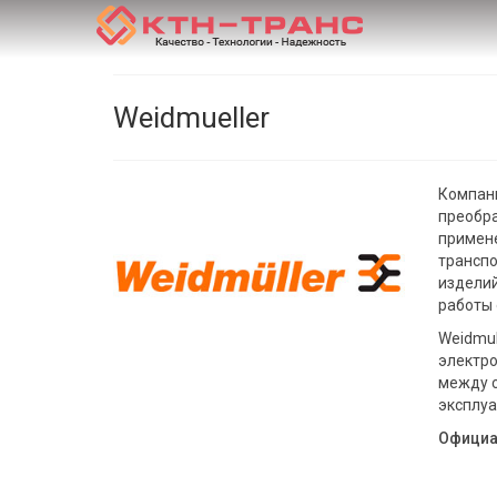
Weidmueller
Компани
преобра
примене
транспо
изделий
работы 
Weidmul
электро
между с
эксплуа
Официа