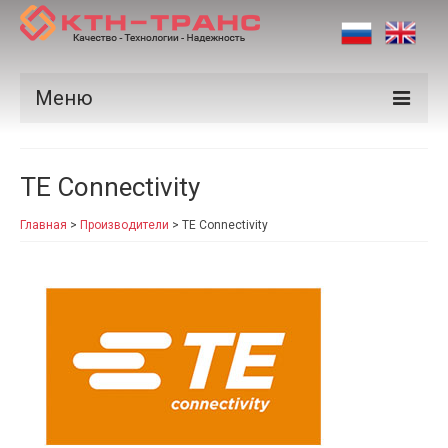
Меню
Продукция
TE Connectivity
Производители
Главная
>
Производители
>
TE Connectivity
Рынки
Сертификаты
Новости
Контакты