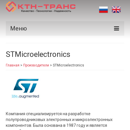
Меню
Продукция
STMicroelectronics
Производители
Главная
>
Производители
>
STMicroelectronics
Рынки
Сертификаты
Новости
Контакты
Компания специализируется на разработке
полупроводниковых электронных и микроэлектронных
компонентов. Была основана в 1987 году и является