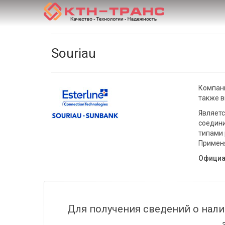
Souriau
Компани
также в
Являетс
соедини
типами 
Применя
Официа
Для получения сведений о нали