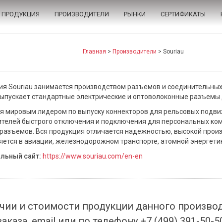
ПРОДУКЦИЯ
ПРОИЗВОДИТЕЛИ
РЫНКИ
СЕРТИФИКАТЫ
Главная
>
Производители
>
Souriau
я Souriau занимается производством разъемов и соединительных 
ыпускает стандартные электрические и оптоволоконные разъемы 
я мировым лидером по выпуску коннекторов для рельсовых подви
телей быстрого отключения и подключения для персональных ком
разъемов. Вся продукция отличается надежностью, высокой прои
ется в авиации, железнодорожном транспорте, атомной энергети
льный сайт:
https://www.souriau.com/en-en
чии и стоимости продукции данного произво
заказа, email или по телефону +7 (499) 391-50-5